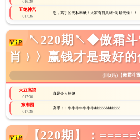
016:39
五绝神宫
恩，高手的无私奉献！大家有目共睹~对错无怪！！
017:36
↖220期↖◆傲霜
肖﹜〉赢钱才是最好的
(回
贴)
【
傲霜斗
2
大豆高梁
真是令人钦佩
017:36
东湖园
高手！！牛牛牛牛牛牛牛dddddddddddddd
017:36
【220期】：====