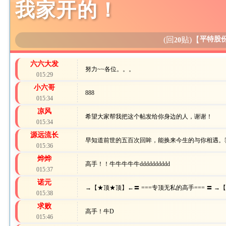
我家开的！
(回
贴)
【
平特股
20
六六大发
努力~~各位。。。
015:29
小六哥
888
015:34
凉风
希望大家帮我把这个帖发给你身边的人，谢谢！
015:34
源远流长
早知道前世的五百次回眸，能换来今生的与你相遇。
015:36
烨烨
高手！！牛牛牛牛牛dddddddddd
015:37
诺元
→【★顶★顶】←〓 ===专顶无私的高手=== 〓 
015:38
求败
高手！牛D
015:46