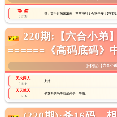
南山南
祝：高手财源滚滚来，事事顺利！合家平安！好料顶
017:38
220期:【六合小弟
======《高码底码》
(回
贴)
【
六合小
2
天火同人
支持~~
016:44
天天兰天
早发料的高手就是高手，牛顶。
017:37
(220期):杀16码