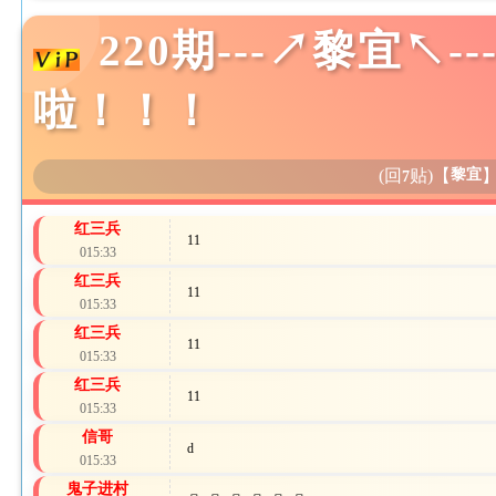
220期---↗黎宜↖--
啦！！！
(回
贴)
【
黎宜
7
红三兵
11
015:33
红三兵
11
015:33
红三兵
11
015:33
红三兵
11
015:33
信哥
d
015:33
鬼子进村