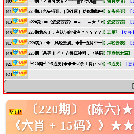
220期：↙留有余香↙━━▓平特Ⅰ尾▓━━━期期发表，
〖留有余香〗
【
009
220期:↓光头强哥↓［③连尾］助你期期中特，好运连连~
〖光头强哥〗
【
011
<220期>〓《悠悠茜茜》〓←══→★『≮③肖+4码≯』
〖悠悠茜茜〗
【
013
220期我来了，有认识的没有？？？？？↗五星↖↓中特二
〖五星〗
【更多
015
(220期)：◆「风轻云淡」◆╬═五肖中═╬→╬═五肖中═
〖风轻云淡〗
【
017
220期〈杀码 Ⅲ 个〉☆爆庄神料，〈杀码 Ⅲ 个〉定乾坤
〖理查德太深〗
019
┗220期┛{卡通男}◆◆◆≤(杀 1 肖)≥ ≤(杀 1 肖)≥
〖卡通男〗
【更
021
023
..
〔220期〕 {陈六}
《六肖 + 15码》》★