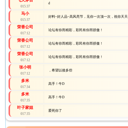
飞天茅台
d
015:37
马小
好料~好人品~高风亮节，见你一次顶一次，祝你天
015:37
荣香公司
论坛有你而精彩，彩民有你而骄傲！
017:12
荣香公司
论坛有你而精彩，彩民有你而骄傲！
017:12
荣香公司
论坛有你而精彩，彩民有你而骄傲！
017:12
张小明
，希望以後多些
017:12
多米
高手！牛D
017:34
多米
高手！牛D
017:35
叶子家姐
爱死你了
017:35