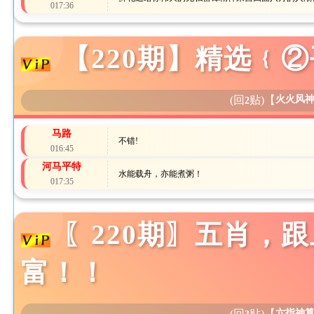
017:36
【220期】精选﹛
(回
贴)
【
火火风
2
马路
不错!
016:45
河马平特
水能载舟，亦能煮粥！
017:35
〖220期〗五肖，
富！！
(回
贴)
【
六指神