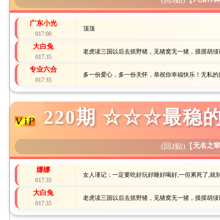
3
广东小光
顶顶
017:00
大白兔
老虎读三国以后去抓野猪，见猪窝无一猪，摸摸胡须
017:35
专业六合
多一份爱心，多一份关怀，恭祝你幸福快乐！无私的
017:35
220期 ☆☆☆最
(回
贴)
【
无名之
2
娜娜
女人谨记：一定要吃好玩好睡好喝好,一但累死了,就
017:35
大白兔
老虎读三国以后去抓野猪，见猪窝无一猪，摸摸胡须
017:35