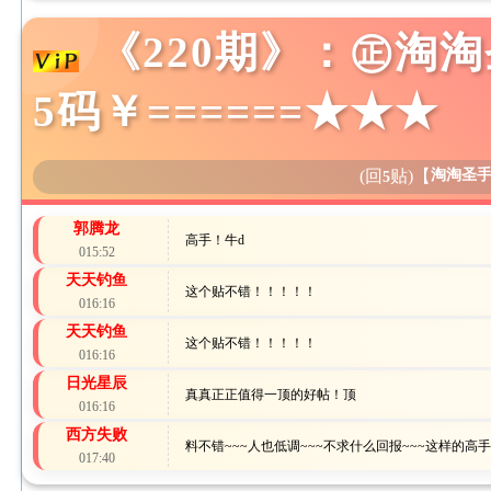
《220期》：㊣淘淘
5码￥======★★★
(回
贴)
【
淘淘圣
5
郭腾龙
高手！牛d
015:52
天天钓鱼
这个贴不错！！！！！
016:16
天天钓鱼
这个贴不错！！！！！
016:16
日光星辰
真真正正值得一顶的好帖！顶
016:16
西方失败
料不错~~~人也低调~~~不求什么回报~~~这样的高手
017:40