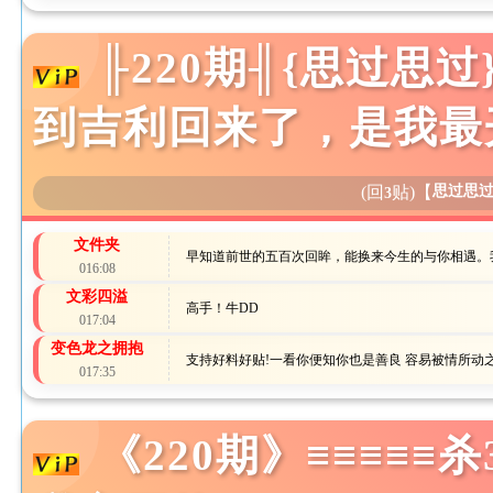
╟220期╢{思过思过}《
到吉利回来了，是我最
(回
贴)
【
思过思
3
文件夹
早知道前世的五百次回眸，能换来今生的与你相遇。
016:08
文彩四溢
高手！牛DD
017:04
变色龙之拥抱
支持好料好贴!一看你便知你也是善良 容易被情所动之
017:35
《220期》≡≡≡≡≡杀