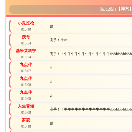
(回
贴)
【
陈六
12
小鬼扛枪
顶
015:40
茂哥
高手！牛dd
015:54
基米莱科宁
高手！！牛牛牛牛牛牛牛牛牛牛牛牛牛dddddddddddddddd
015:54
九点伴
d
016:07
九点伴
d
016:08
九点伴
d
016:08
人生苦短
高手！！牛牛牛牛牛牛牛牛牛牛牛牛牛dddddddddddddddd
016:08
罗凌
顶
016:18