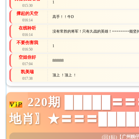
1
015:30
撑起的天空
高手！！牛D
016:14
在线聆听
没有常胜的将军！只有久战的英雄！========能坚
016:14
不要伤害我
1
016:50
空姐你好
888888
017:04
凯美瑞
顶上 ！顶上 ！
017:38
220期 █████
地肖〗★〓〓〓████
(回
贴)
【
广州靓
1