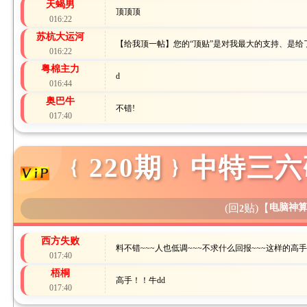
天蝎男
顶顶顶
016:22
苏杭大运河
【给我顶一帖】您的“顶贴”是对我最大的支持、是给了我动力
016:22
粤棉主力
d
016:44
奥巴牛
不错!
017:40
﹛220期﹜中特三六码,
(回
贴)
【
电脑神
2
西方失败
料不错~~~人也低调~~~不求什么回报~~~这样的高手
017:40
梧桐
高手！！牛dd
017:40