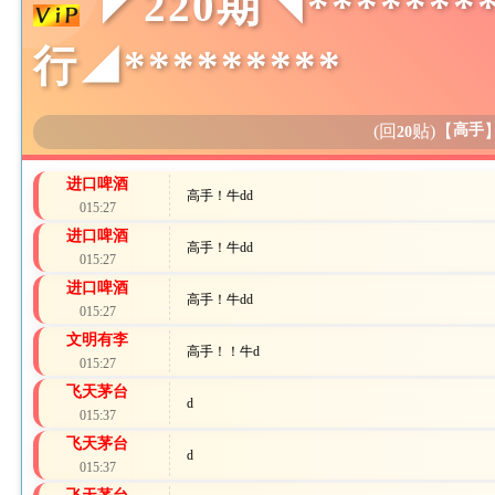
◤220期◥*****
行◢*********
(回
贴)
【
高手
20
进口啤酒
高手！牛dd
015:27
进口啤酒
高手！牛dd
015:27
进口啤酒
高手！牛dd
015:27
文明有李
高手！！牛d
015:27
飞天茅台
d
015:37
飞天茅台
d
015:37