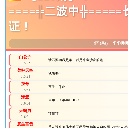
====╬二波中╬===
证！
(回
贴)
【
平平特
6
白公子
请不要问我是谁，我是来坐沙发的泡...
015:22
美好天空
我想要`~
015:24
茂哥
高手！牛dd
015:53
满意
高手！！牛牛DDDD
016:04
天蝎男
顶顶顶
016:21
意生富贵
藓花送给你伟大的无私雷锋精神来自四面八方的人潮