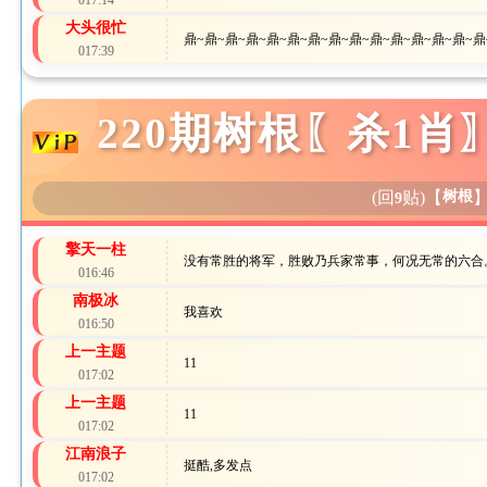
017:14
大头很忙
鼎~鼎~鼎~鼎~鼎~鼎~鼎~鼎~鼎~鼎~鼎~鼎~鼎~鼎~鼎
017:39
220期树根〖杀1
(回
贴)
【
树根
9
擎天一柱
没有常胜的将军，胜败乃兵家常事，何况无常的六合
016:46
南极冰
我喜欢
016:50
上一主题
11
017:02
上一主题
11
017:02
江南浪子
挺酷,多发点
017:02