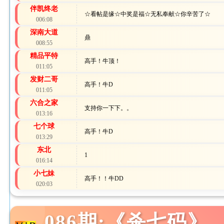
伴凯终老
☆看帖是缘☆中奖是福☆无私奉献☆你辛苦了☆
006:08
深南大道
鼎
008:55
精品平特
高手！牛顶！
011:05
发财二哥
高手！牛D
011:05
六合之家
支持你一下下。。
013:16
七个球
高手！牛D
013:29
东北
1
016:14
小七妹
高手！！牛DD
020:03
086期:《杀七码