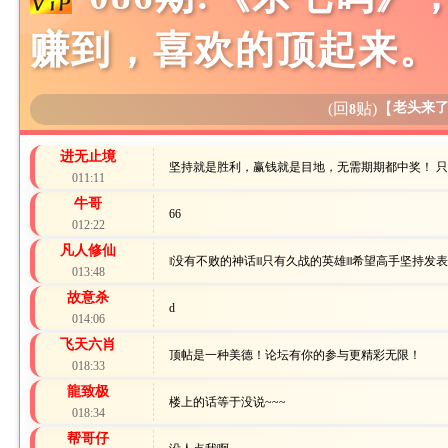
赚到，喜欢的顶起来。
(回
贴)
【
老头来
8
进无止境
坚持就是胜利，赢钱就是目地，无需期期都中奖！ 
011:11
牛哥
66
012:22
凡人修仙
‖没有不败的神话‖‖只有久战的英雄‖‖希望高手坚持发表
013:48
故意杀
d
014:06
飞天六肖
顶帖是一种美德！论坛有你的参与更精彩无限！
018:33
龍致极
楼上的话等于没说~~~
018:34
帮哥仔