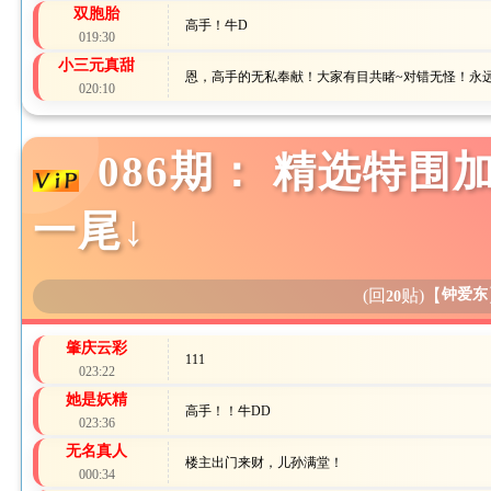
双胞胎
高手！牛D
019:30
小三元真甜
恩，高手的无私奉献！大家有目共睹~对错无怪！永
020:10
086期： 精选特围
一尾↓
(回
贴)
【
钟爱东
20
肇庆云彩
111
023:22
她是妖精
高手！！牛DD
023:36
无名真人
楼主出门来财，儿孙满堂！
000:34