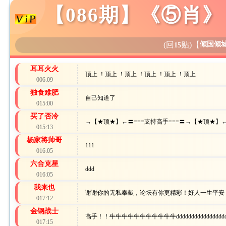
【086期】《⑤肖
(回
贴)
【
倾国倾
15
耳耳火火
顶上 ！顶上 ！顶上 ！顶上 ！顶上 ！顶上
006:09
独食难肥
自己知道了
015:00
买了否冷
→【★顶★】←〓===支持高手===〓→【★顶★】
015:13
杨家将帅哥
111
016:05
六合克星
ddd
016:05
我来也
谢谢你的无私奉献，论坛有你更精彩！好人一生平安
017:12
金钢战士
高手！！牛牛牛牛牛牛牛牛牛牛牛dddddddddddddddddd
017:15