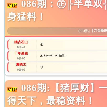
086期：㊣╠半单
身猛料！
(回
贴)
【
六合随
3
猴古石山
dd
009:44
千年孤独
本人姓:常...名:有理..
020:05
海鸥①
顶
020:05
086期:【猪厚财】
得天下，最稳资料！