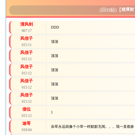
(回
贴)
【
猪厚财
15
清风剑
DDD
007:17
风信子
顶顶
015:11
风信子
顶顶
015:12
风信子
顶顶
015:12
风信子
顶顶
015:12
风信子
顶顶
015:12
借位
1
015:12
迪哥
杂草永远就像个小草一样默默无闻。。。我一直都参
018:04