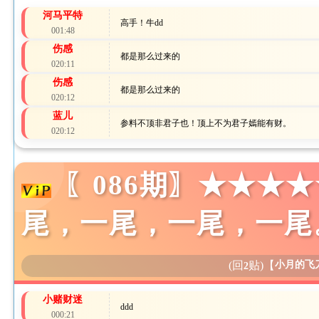
河马平特
高手！牛dd
001:48
伤感
都是那么过来的
020:11
伤感
都是那么过来的
020:12
蓝儿
参料不顶非君子也！顶上不为君子嫣能有财。
020:12
〖086期〗★★★★
尾，一尾，一尾，一尾
(回
贴)
【
小月的飞
2
小赌财迷
ddd
000:21