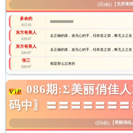
(回
贴)
【
无所畏
4
多余的
8888888888888
013:10
东方有美人
走正确的路，放无心的手，结有道之朋，断无义之友
020:07
东方有美人
走正确的路，放无心的手，结有道之朋，断无义之友
020:07
张三
都是那么过来的
020:07
086期:Σ美丽俏
码中〗〓〓〓〓〓〓〓
(回
贴)
【
美丽俏佳
6