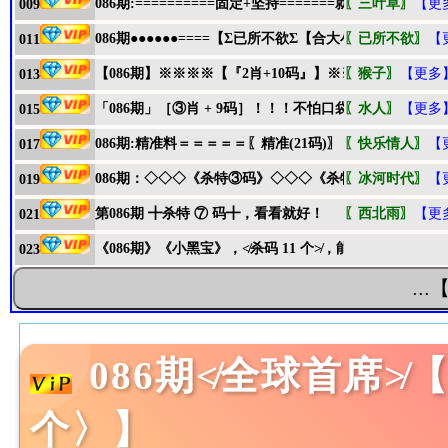
086期:==========固定+坚持=======就是赚赢钱
〖三叶草〗
【更
009
086期●●●●●●====【Σ已所不欲Σ【合大小】】====●●●●
〖已所不欲〗
【
011
【086期】※※※※【『2肖+10码』】※※※※意想不
〖猴子〗
【更多
013
「086期」［③肖 + 9码］！！！不怕口袋没钱装,就怕庄
〖水人〗
【更多
015
086期:精准料＝＝＝＝＝〖精准(21码)〗＝＝＝准准准准
〖快乐情人〗
【
017
086期：◇◇◇《杀特③码》◇◇◇《杀特③码》◇◇◇
〖冰河时代〗
【
019
第086期 ╋杀特 ⑦ 码╋，看看就好！
〖西北雨〗
【更
021
《086期》《小黑宝》，≮杀码 11 个≯，能中奖的就是好
023
..
086期≮全球首席≯
个〉】