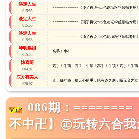
淡定人生
============《顶了再说=出色论坛粉丝顶帖专用》==
015:55
淡定人生
============《顶了再说=出色论坛粉丝顶帖专用》==
015:55
淡定人生
============《顶了再说=出色论坛粉丝顶帖专用》==
015:55
坤明集团
高手！牛d
015:55
惊喜哥
高手！牛顶！高手！牛顶！高手！牛顶！高手！牛顶
004:01
东方有美人
走正确的路，放无心的手，结有道之朋，断无义之友
020:07
086期：=====
不中卍】㊣玩转六合我