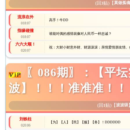
(回
贴)
【
莫做孤
3
流浪在外
高手！牛DD
018:07
指缘碰撞
谁能对偶的感情就像对人民币一样忠诚？
018:07
六六大顺！
祝：大财小财意外财、财源滚滚；亲情爱情朋友情、
020:07
〖086期〗：【平
波】！！！准准准！！
(回
贴)
【
波波级
1
刘铁柱
【为】【人】【民】【服】【务】！DDDDDD
020:06