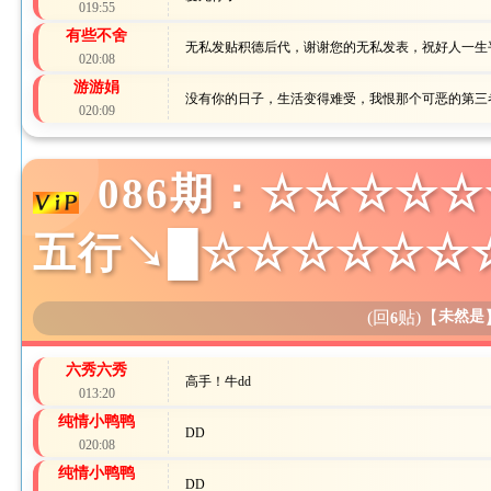
019:55
有些不舍
无私发贴积德后代，谢谢您的无私发表，祝好人一生
020:08
游游娟
没有你的日子，生活变得难受，我恨那个可恶的第三
020:09
086期：☆☆☆☆
五行↘█☆☆☆☆☆☆
(回
贴)
【
未然是
6
六秀六秀
高手！牛dd
013:20
纯情小鸭鸭
DD
020:08
纯情小鸭鸭
DD