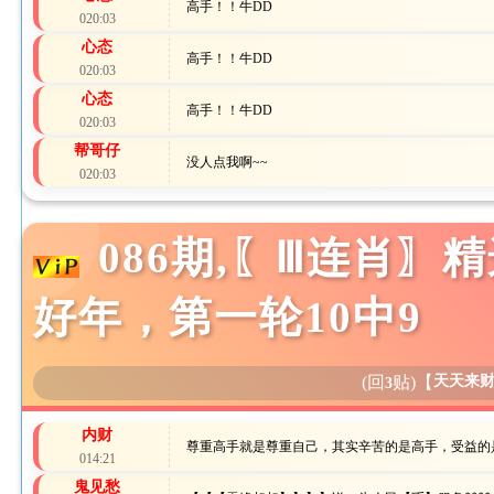
高手！！牛DD
020:03
心态
高手！！牛DD
020:03
心态
高手！！牛DD
020:03
帮哥仔
没人点我啊~~
020:03
086期,〖Ⅲ连肖
好年，第一轮10中9
(回
贴)
【
天天来
3
内财
尊重高手就是尊重自己，其实辛苦的是高手，受益的
014:21
鬼见愁