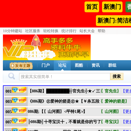
首页
新澳门
新澳门:简洁
10分钟建站
社区服务
轻松转换
统计排行
站长大会
帮助
门户
论坛
图酷
资讯
群组
搜索
【086期】████████╬官先生╬★↙三四码↙★█████
〖官先生〗
【更
001
《086期》㊣爱神的箭是㊣★【￥杀五段￥】－－－赌彩
〖爱神的箭是〗
003
086期;【〖山河图〗≮平特1尾≯】
〖山河图〗
【更
005
╠086期╣╋寻宝汉╋，不看就是你的亏了，老铁们!囍杀4
〖寻宝汉〗
【更
007