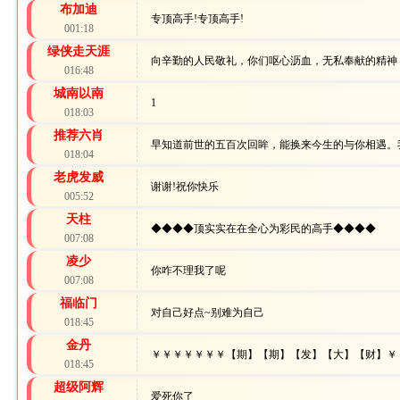
布加迪
专顶高手!专顶高手!
001:18
绿侠走天涯
向辛勤的人民敬礼，你们呕心沥血，无私奉献的精神
016:48
城南以南
1
018:03
推荐六肖
早知道前世的五百次回眸，能换来今生的与你相遇。
018:04
老虎发威
谢谢!祝你快乐
005:52
天柱
◆◆◆◆顶实实在在全心为彩民的高手◆◆◆◆
007:08
凌少
你咋不理我了呢
007:08
福临门
对自己好点~别难为自己
018:45
金丹
￥￥￥￥￥￥￥【期】【期】【发】【大】【财】￥
018:45
超级阿辉
爱死你了