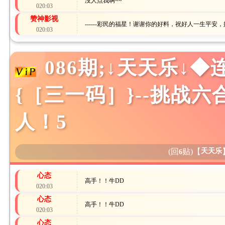
没人点我啊~~
020:03
赞神影视
------彩民的福星！谢谢你的好料，祝好人一生平安，好运
020:03
086期;↓天天乐↓◆
{［三一码］}--挑战
人！5
(回
贴)
【
天天乐
6
心态
高手！！牛DD
020:03
心态
高手！！牛DD
020:03
心态