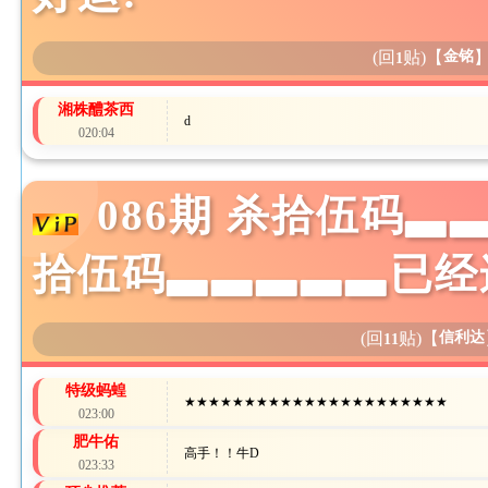
(回
贴)
【
金铭
1
湘株醴茶西
d
020:04
086期 杀拾伍码
拾伍码▃▃▃▃▃已经
(回
贴)
【
信利达
11
特级蚂蝗
★★★★★★★★★★★★★★★★★★★★★★
023:00
肥牛佑
高手！！牛D
023:33