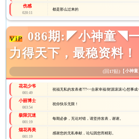
伤感
都是那么过来的
020:11
086期:◤小神童
力得天下，最稳资料！
(回
贴)
【
小神童
17
花花少爷
祝福无私的发表者???<<合家幸福/财源滚滚/心想事成>
001:49
小丽博士
祝你快乐无限！
003:54
极限沉迷
每期必参，无论对错，请坚持发表，谢谢。
001:19
烟花再美
感谢您的无私奉献，论坛因您而精彩。
001:19