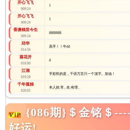
开心飞飞
1
009:24
开心飞飞
1
009:24
香澳钱世今生
8888888
009:24
邱华
高手！！牛dd
014:56
葵花开
d
018:00
江湖
手彩民的是，千语万言只一个顶字。加油！
019:28
千年孤独
本人姓:常...名:有理..
020:05
{086期}＄金铭＄--
好运!