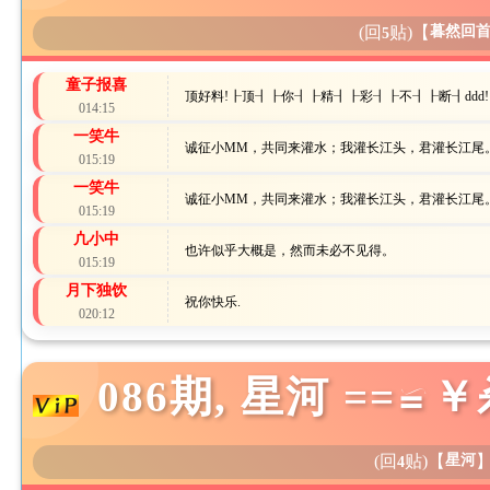
(回
贴)
【
暮然回
5
童子报喜
顶好料!┠顶┨┠你┨┠精┨┠彩┨┠不┨┠断┨ddd!
014:15
一笑牛
诚征小MM，共同来灌水；我灌长江头，君灌长江尾
015:19
一笑牛
诚征小MM，共同来灌水；我灌长江头，君灌长江尾
015:19
凣小中
也许似乎大概是，然而未必不见得。
015:19
月下独饮
祝你快乐.
020:12
086期, 星河 ==
(回
贴)
【
星河
4