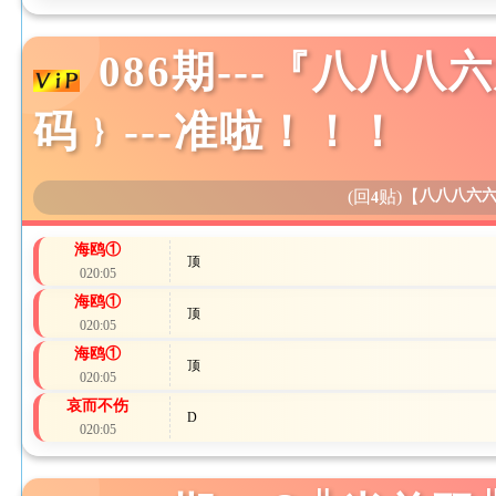
086期---『八八八六
码﹜---准啦！！！
(回
贴)
【
八八八六
4
海鸥①
顶
020:05
海鸥①
顶
020:05
海鸥①
顶
020:05
哀而不伤
D
020:05