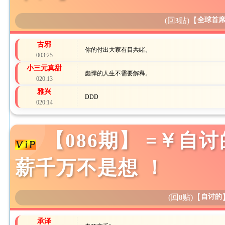
(回
贴)
【
全球首
3
古邪
你的付出大家有目共睹。
003:25
小三元真甜
彪悍的人生不需要解释。
020:13
雅兴
DDD
020:14
【086期】 =￥自
薪千万不是想 ！
(回
贴)
【
自讨的
8
承泽