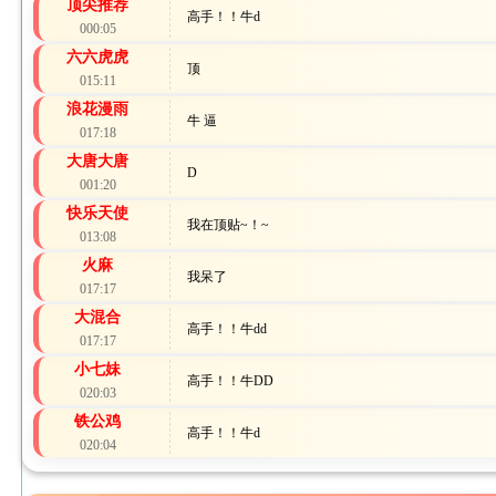
顶尖推荐
高手！！牛d
000:05
六六虎虎
顶
015:11
浪花漫雨
牛 逼
017:18
大唐大唐
D
001:20
快乐天使
我在顶贴~！~
013:08
火麻
我呆了
017:17
大混合
高手！！牛dd
017:17
小七妹
高手！！牛DD
020:03
铁公鸡
高手！！牛d
020:04