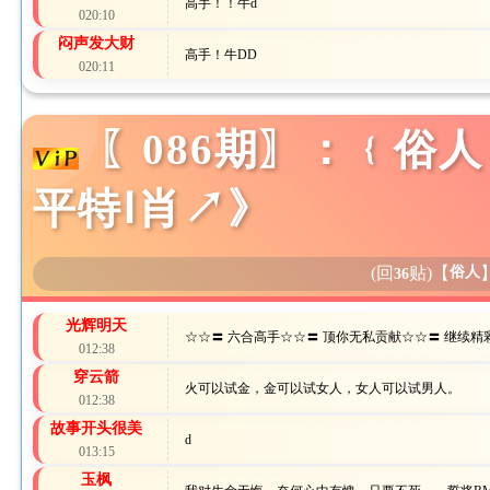
高手！！牛d
020:10
闷声发大财
高手！牛DD
020:11
〖086期〗：﹛俗
平特Ⅰ肖↗》
(回
贴)
【
俗人
36
光辉明天
☆☆〓 六合高手☆☆〓 顶你无私贡献☆☆〓 继续精
012:38
穿云箭
火可以试金，金可以试女人，女人可以试男人。
012:38
故事开头很美
d
013:15
玉枫