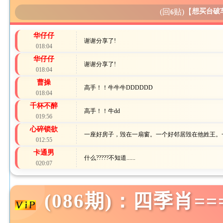
(回
贴)
【
想买台破
6
华仔仔
谢谢分享了!
018:04
华仔仔
谢谢分享了!
018:04
曹操
高手！！牛牛牛DDDDDD
018:04
千杯不醉
高手！！牛dd
019:56
心碎锁欲
一座好房子，毁在一扇窗。一个好邻居毁在他姓王。
012:55
卡通男
什么?????不知道......
020:07
(086期)：四季肖=