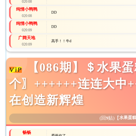
020:08
纯情小鸭鸭
DD
020:08
纯情小鸭鸭
DD
020:09
广阔天地
高手！！牛d
020:09
【086期】＄水果蛋糕
个〗++++++连连大
在创造新辉煌
(回
贴)
【
水果蛋
9
畅畅
爱死你了