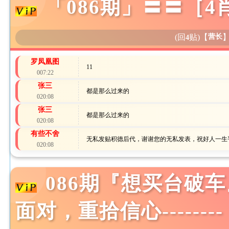
「086期」〓〓［4肖
(回
贴)
【
营长
4
罗凤凰图
11
007:22
张三
都是那么过来的
020:08
张三
都是那么过来的
020:08
有些不舍
无私发贴积德后代，谢谢您的无私发表，祝好人一生
020:08
086期『想买台破车
面对，重拾信心--------