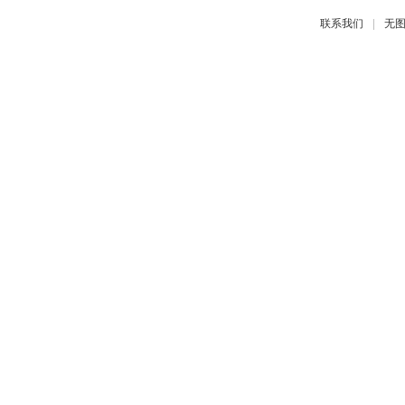
|
联系我们
无