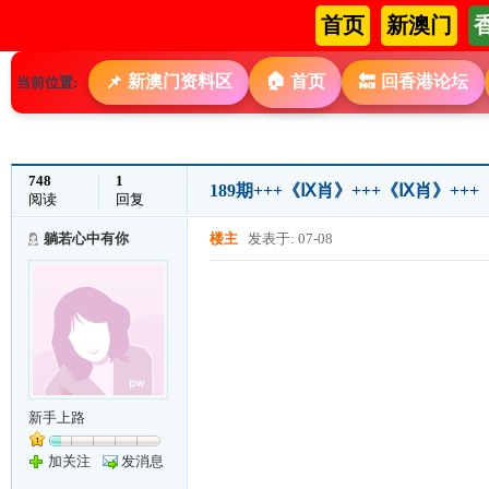
首页
新澳门
🏠
新澳门资料区
首页
回香港论坛
📌
🔙
当前位置:
748
1
189期+++《Ⅸ肖》+++《Ⅸ肖》++
阅读
回复
躺若心中有你
楼主
发表于: 07-08
新手上路
加关注
发消息