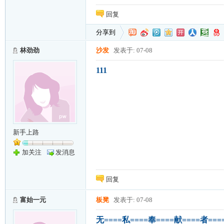
回复
分享到
林劲劲
沙发
发表于: 07-08
111
新手上路
加关注
发消息
回复
富始一元
板凳
发表于: 07-08
无====私====奉====献====者===