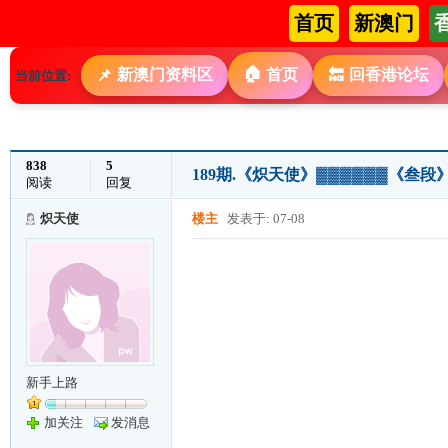
首页
新澳门
🏠
新澳门资料区
首页
回香港论坛
📌
🔙
当前位置:
838
5
189期.《炽天使》▓▓▓▓▓▓《叁
阅读
回复
炽天使
楼主
发表于: 07-08
新手上路
加关注
发消息