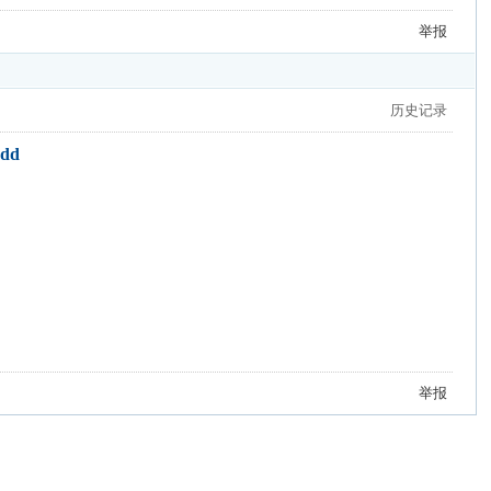
举报
历史记录
dd
举报