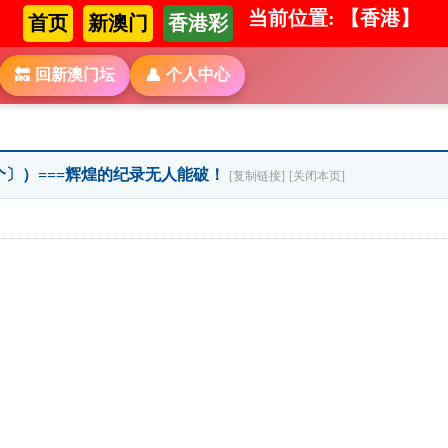
当前位置: 【香港】
首页
新澳门
香港彩
回新澳门坛
个人中心
🔙
👤
 个〕）===辉煌的纪录无人能破！
[复制链接]
[关闭本页]