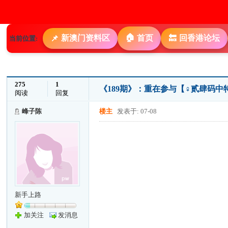
🏠
新澳门资料区
首页
回香港论坛
📌
🔙
当前位置:
275
1
《189期》：重在参与【♀贰肆码中
阅读
回复
峰子陈
楼主
发表于: 07-08
新手上路
加关注
发消息