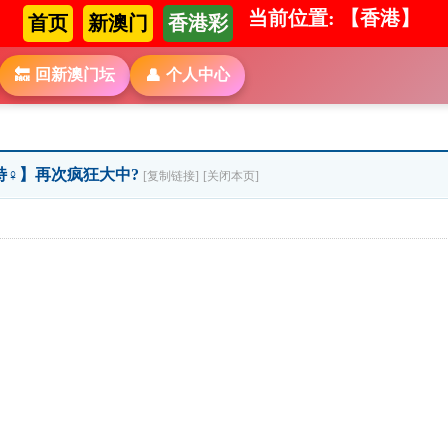
当前位置: 【香港】
首页
新澳门
香港彩
回新澳门坛
个人中心
🔙
👤
特♀】再次疯狂大中?
[复制链接]
[关闭本页]