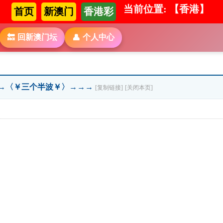
当前位置: 【香港】
首页
新澳门
香港彩
回新澳门坛
个人中心
🔙
👤
→→〈￥三个半波￥〉→→→
[复制链接]
[关闭本页]