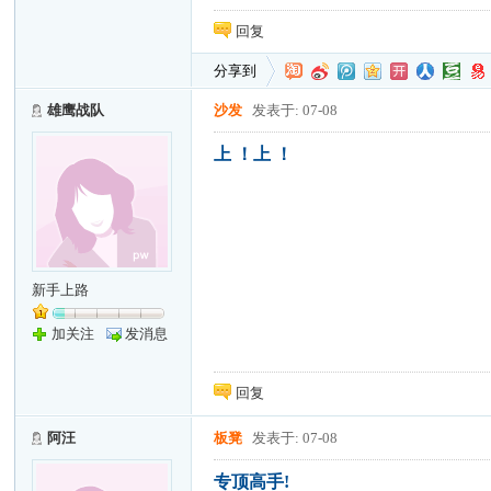
回复
分享到
雄鹰战队
沙发
发表于: 07-08
上 ！上 ！
新手上路
加关注
发消息
回复
阿汪
板凳
发表于: 07-08
专顶高手!