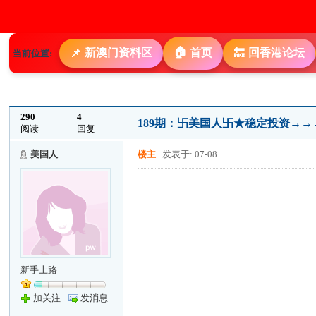
🏠
新澳门资料区
首页
回香港论坛
📌
🔙
当前位置:
290
4
189期：卐美国人卐★稳定投资→
阅读
回复
美国人
楼主
发表于: 07-08
新手上路
加关注
发消息