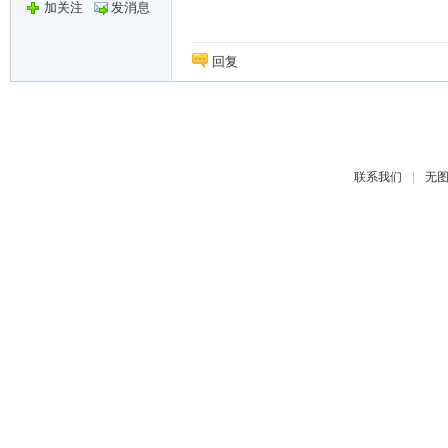
加关注
发消息
回复
|
联系我们
无