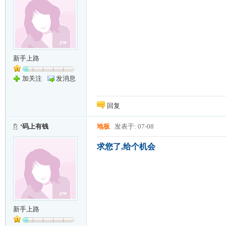
新手上路
加关注
发消息
回复
‘码上有钱
地板
发表于: 07-08
求您了,给个机会
新手上路