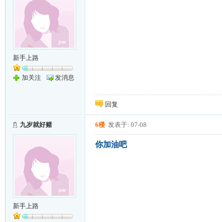
新手上路
加关注
发消息
回复
九岁就好赌
6楼
发表于: 07-08
你加油吧
新手上路