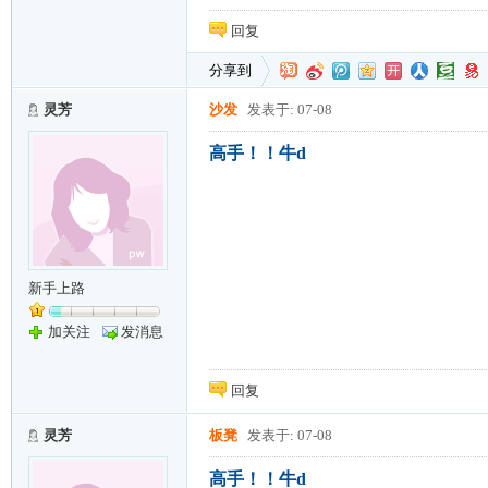
回复
分享到
灵芳
沙发
发表于: 07-08
高手！！牛d
新手上路
加关注
发消息
回复
灵芳
板凳
发表于: 07-08
高手！！牛d