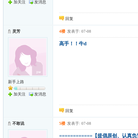
加关注
发消息
回复
灵芳
4楼
发表于: 07-08
高手！！牛d
新手上路
加关注
发消息
回复
不敢说
5楼
发表于: 07-08
============【提倡原创、认真