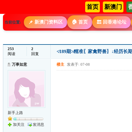
首页
新澳门
🏠
新澳门资料区
首页
回香港论坛
📌
🔙
当前位置:
253
2
≮189期≯精准〖家禽野兽〗↓经历
阅读
回复
万事如意
楼主
发表于: 07-08
新手上路
加关注
发消息