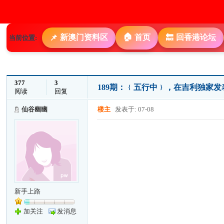
🏠
新澳门资料区
首页
回香港论坛
📌
🔙
当前位置:
377
3
189期：﹛五行中﹜，在吉利独家
阅读
回复
仙谷幽幽
楼主
发表于: 07-08
新手上路
加关注
发消息