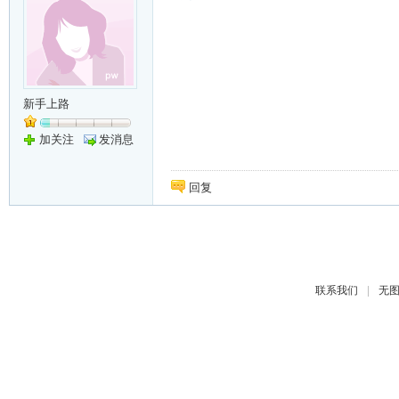
新手上路
加关注
发消息
回复
|
联系我们
无