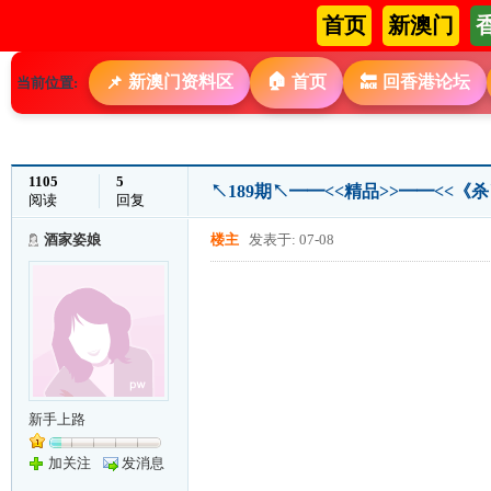
首页
新澳门
🏠
新澳门资料区
首页
回香港论坛
📌
🔙
当前位置:
1105
5
↖189期↖━━<<精品>>━━<<
阅读
回复
酒家姿娘
楼主
发表于: 07-08
新手上路
加关注
发消息