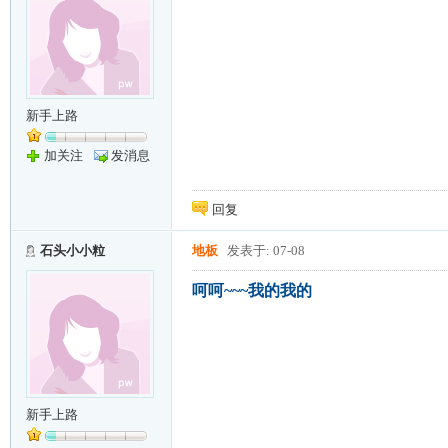
新手上路
加关注
发消息
回复
石头小小粒
地板
发表于: 07-08
呵呵~~~我的我的
新手上路