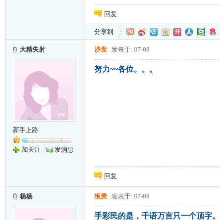
回复
分享到
大精失射
沙发
发表于: 07-08
努力~~各位。。。
新手上路
加关注
发消息
回复
杨杨
板凳
发表于: 07-08
手彩民的是，千语万言只一个顶字。