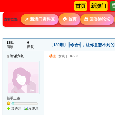
首页
新澳门
🏠
新澳门资料区
首页
回香港论坛
📌
🔙
当前位置:
1381
6
〔189期〕╠杀合╣，让你意想不到
阅读
回复
谢谢六叔
楼主
发表于: 07-08
新手上路
加关注
发消息