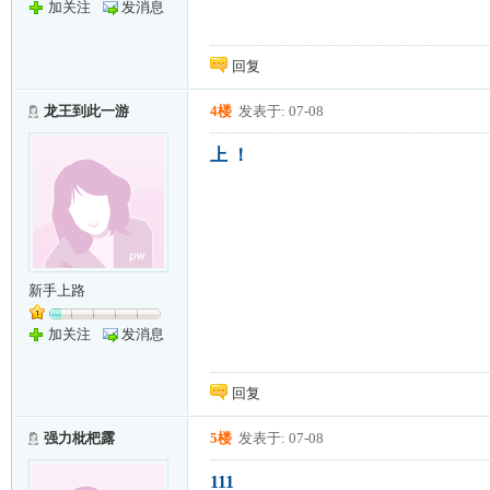
加关注
发消息
回复
龙王到此一游
4楼
发表于: 07-08
上 ！
新手上路
加关注
发消息
回复
强力枇杷露
5楼
发表于: 07-08
111