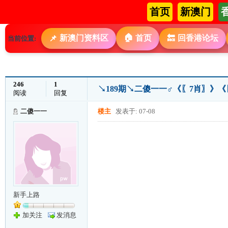
首页
新澳门
🏠
新澳门资料区
首页
回香港论坛
📌
🔙
当前位置:
246
1
↘189期↘二傻一一♂《〖7肖〗》
阅读
回复
二傻一一
楼主
发表于: 07-08
新手上路
加关注
发消息