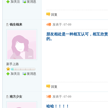
加关注
发消息
回复
钱生钱来
4楼
发表于: 07-09
朋友相处是一种相互认可，相互欣赏
的。
新手上路
加关注
发消息
回复
南方少女
5楼
发表于: 07-09
哈哈！！！！