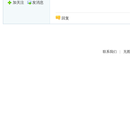
加关注
发消息
回复
|
联系我们
无