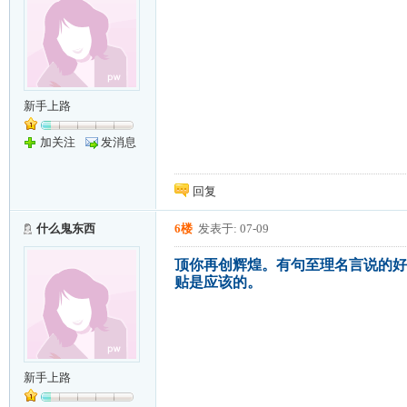
新手上路
加关注
发消息
回复
什么鬼东西
6楼
发表于: 07-09
顶你再创辉煌。有句至理名言说的好
贴是应该的。
新手上路