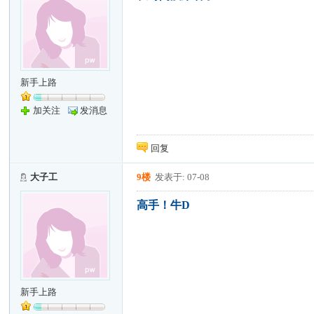
新手上路
加关注
发消息
回复
大子工
9楼
发表于: 07-08
高手！牛D
新手上路