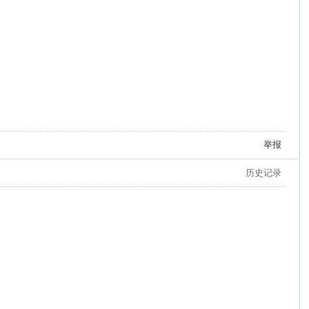
举报
历史记录