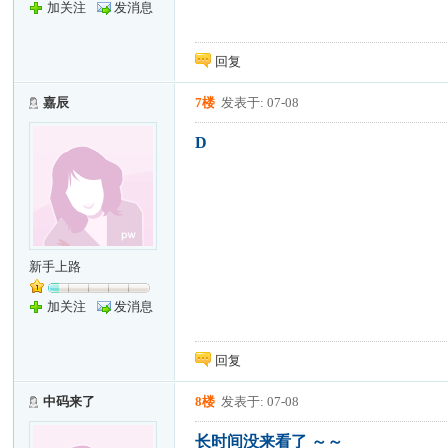
加关注
发消息
回复
嘉辰
7楼
发表于: 07-08
D
新手上路
加关注
发消息
回复
中码来了
8楼
发表于: 07-08
长时间没来看了 ～～