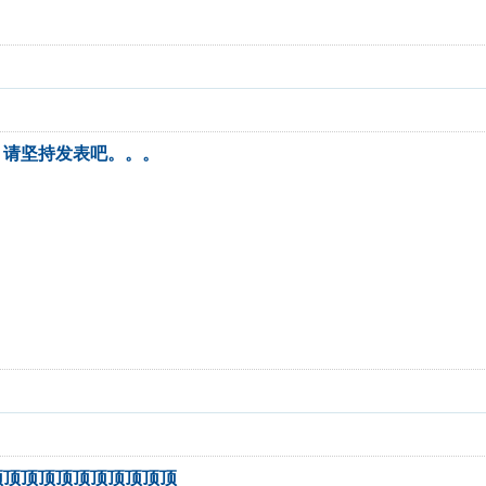
！请坚持发表吧。。。
顶顶顶顶顶顶顶顶顶顶顶