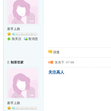
新手上路
加关注
发消息
回复
制茶世家
6楼
发表于: 07-08
关注高人
新手上路