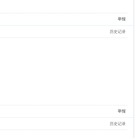
举报
历史记录
举报
历史记录