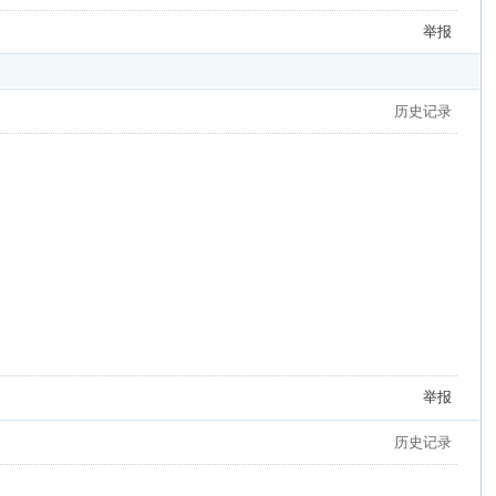
举报
历史记录
举报
历史记录