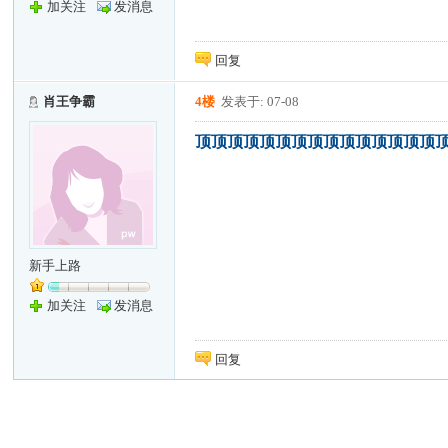
加关注
发消息
回复
肖王争霸
4楼
发表于: 07-08
顶顶顶顶顶顶顶顶顶顶顶顶顶顶顶
新手上路
加关注
发消息
回复