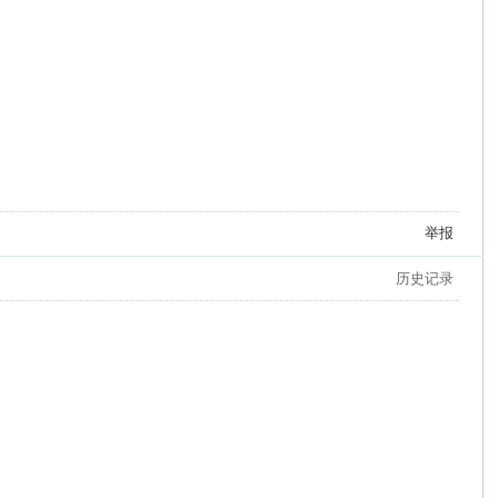
举报
历史记录