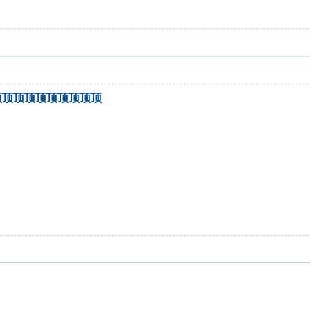
顶顶顶顶顶顶顶顶顶顶