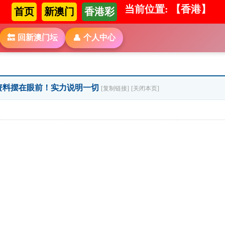
当前位置: 【香港】
首页
新澳门
香港彩
回新澳门坛
个人中心
🔙
👤
]~~资料摆在眼前！实力说明一切
[复制链接]
[关闭本页]