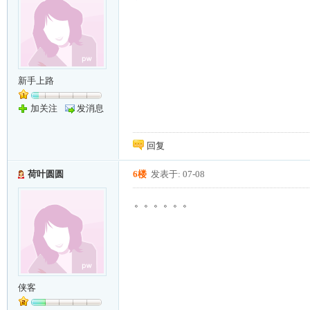
新手上路
加关注
发消息
回复
荷叶圆圆
6楼
发表于: 07-08
。。。。。。
侠客