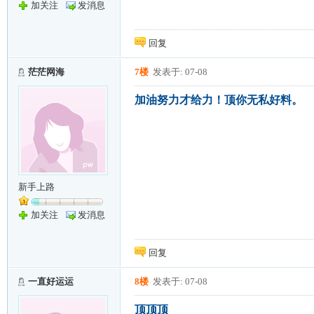
加关注
发消息
回复
茫茫网海
7楼
发表于: 07-08
加油努力才给力！顶你无私好料。
新手上路
加关注
发消息
回复
一直好运运
8楼
发表于: 07-08
顶顶顶