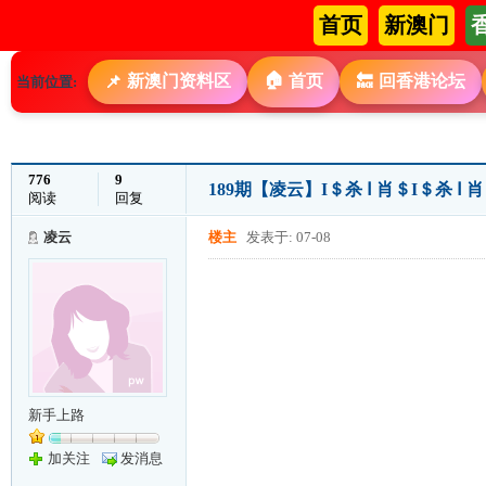
首页
新澳门
🏠
新澳门资料区
首页
回香港论坛
📌
🔙
当前位置:
776
9
189期【凌云】I＄杀 Ⅰ 肖＄I＄杀 
阅读
回复
凌云
楼主
发表于: 07-08
新手上路
加关注
发消息