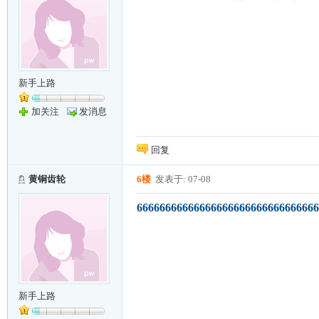
新手上路
加关注
发消息
回复
黄铜齿轮
6楼
发表于: 07-08
66666666666666666666666666666666
新手上路