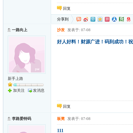
回复
分享到
一路向上
沙发
发表于: 07-08
好人好料！财源广进！码到成功！祝
新手上路
加关注
发消息
回复
李路爱特码
板凳
发表于: 07-08
111