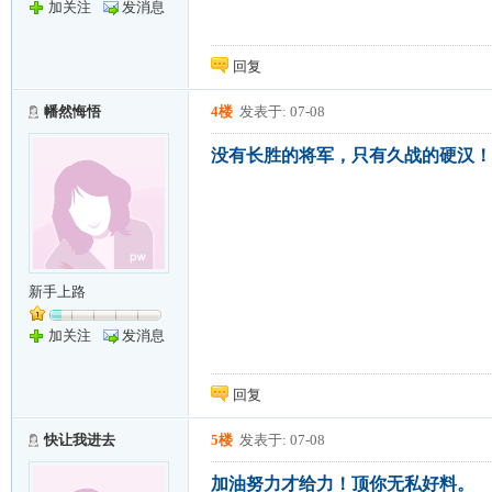
加关注
发消息
回复
幡然悔悟
4楼
发表于: 07-08
没有长胜的将军，只有久战的硬汉！
新手上路
加关注
发消息
回复
快让我进去
5楼
发表于: 07-08
加油努力才给力！顶你无私好料。