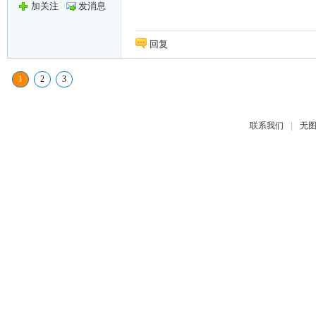
加关注
发消息
回复
1
2
3
|
联系我们
无