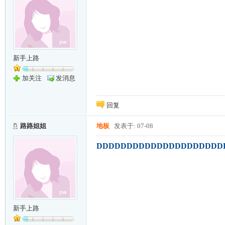
新手上路
加关注
发消息
回复
路路姐姐
地板
发表于: 07-08
DDDDDDDDDDDDDDDDDDDDD
新手上路