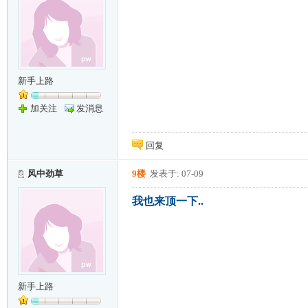
新手上路
加关注
发消息
回复
风中劲草
9楼
发表于: 07-09
我也来顶一下..
新手上路