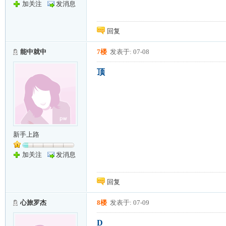
加关注
发消息
回复
能中就中
7楼
发表于: 07-08
顶
新手上路
加关注
发消息
回复
心旅罗杰
8楼
发表于: 07-09
D