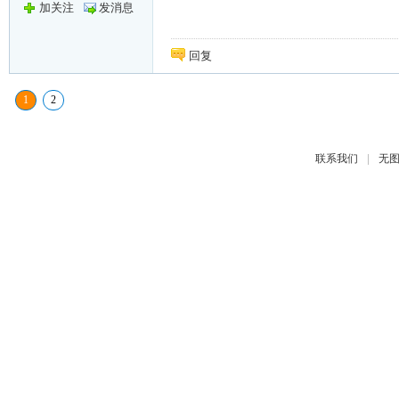
加关注
发消息
回复
1
2
|
联系我们
无