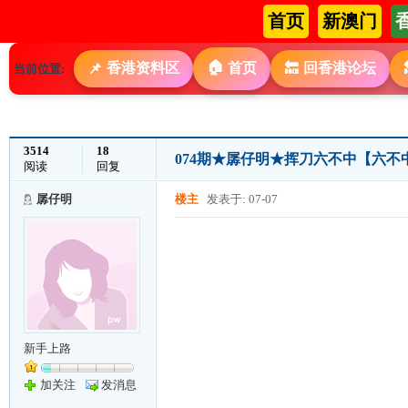
首页
新澳门
🏠
香港资料区
首页
回香港论坛
📌
🔙
当前位置:
3514
18
074期★孱仔明★挥刀六不中【六
阅读
回复
孱仔明
楼主
发表于: 07-07
新手上路
加关注
发消息