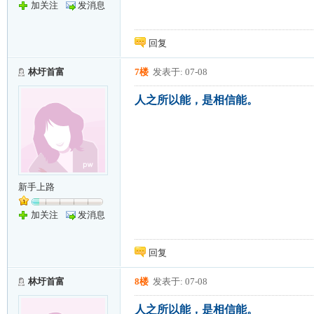
加关注
发消息
回复
林圩首富
7楼
发表于: 07-08
人之所以能，是相信能。
新手上路
加关注
发消息
回复
林圩首富
8楼
发表于: 07-08
人之所以能，是相信能。