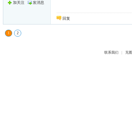
加关注
发消息
回复
1
2
|
联系我们
无