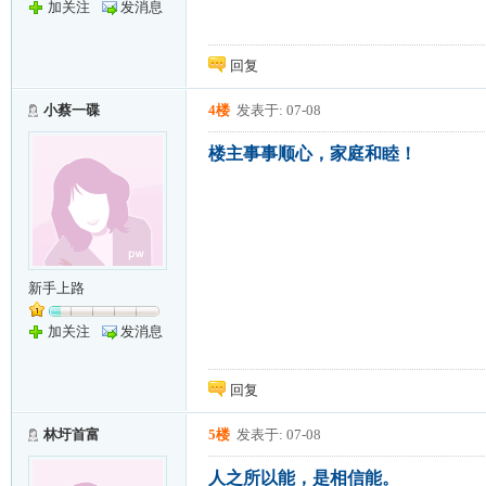
加关注
发消息
回复
小蔡一碟
4楼
发表于: 07-08
楼主事事顺心，家庭和睦！
新手上路
加关注
发消息
回复
林圩首富
5楼
发表于: 07-08
人之所以能，是相信能。