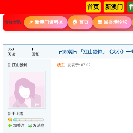
首页
新澳门
🏠
新澳门资料区
首页
回香港论坛
📌
🔙
当前位置:
353
1
┏189期┓「江山独钟」《大小》一句
阅读
回复
江山独钟
楼主
发表于: 07-07
新手上路
加关注
发消息