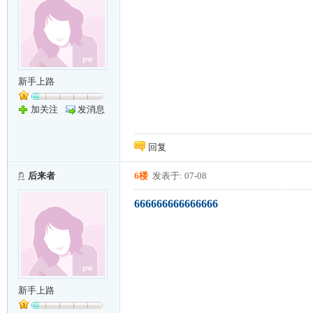
新手上路
加关注
发消息
回复
后来者
6楼
发表于: 07-08
666666666666666
新手上路