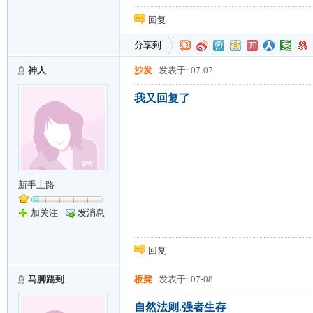
回复
分享到
神人
沙发
发表于: 07-07
我又回复了
新手上路
加关注
发消息
回复
马脚踢到
板凳
发表于: 07-08
自然法则.强者生存