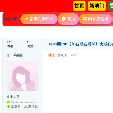
首页
新澳门
🏠
新澳门资料区
首页
回香港论坛
📌
🔙
当前位置:
777
6
≮189期≯★《￥右肖右肖￥》★成
阅读
回复
一码当仙
楼主
发表于: 07-07
新手上路
加关注
发消息