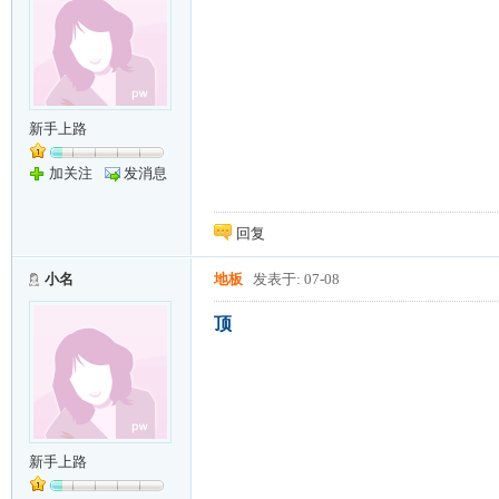
新手上路
加关注
发消息
回复
小名
地板
发表于: 07-08
顶
新手上路