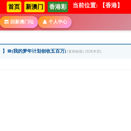
当前位置: 【香港】
首页
新澳门
香港彩
回新澳门坛
个人中心
🔙
👤
 个》】〓(我的梦年计划创收五百万)
[复制链接]
[关闭本页]