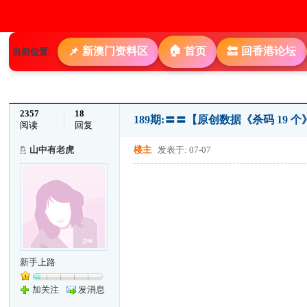
🏠
新澳门资料区
首页
回香港论坛
📌
🔙
当前位置:
2357
18
189期:〓〓【原创数据《杀码 19
阅读
回复
山中有老虎
楼主
发表于: 07-07
新手上路
加关注
发消息