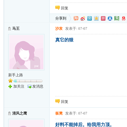
回复
分享到
马王
沙发
发表于: 07-07
真它的狠
新手上路
加关注
发消息
回复
清风之鹰
板凳
发表于: 07-07
好料不能掉后。给我用力顶。