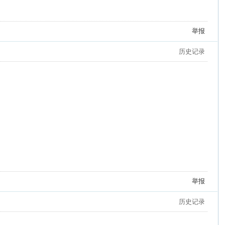
举报
历史记录
举报
历史记录