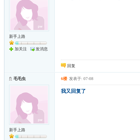
新手上路
加关注
发消息
回复
毛毛虫
6楼
发表于: 07-08
我又回复了
新手上路