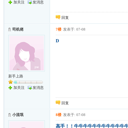
加关注
发消息
回复
司机佬
7楼
发表于: 07-08
D
新手上路
加关注
发消息
回复
小流氓
8楼
发表于: 07-08
高手！！牛牛牛牛牛牛牛牛牛牛牛牛牛D