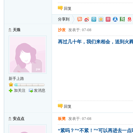
回复
分享到
天珠
沙发
发表于: 07-08
再过几十年，我们来相会，送到火葬
新手上路
加关注
发消息
回复
安点点
板凳
发表于: 07-08
“紧吗？”“不紧！”“可以再进去一