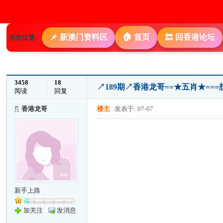
🏠
新澳门资料区
首页
回香港论坛
📌
🔙
当前位置:
3458
18
↗189期↗香港龙哥==★五肖★==
阅读
回复
香港龙哥
楼主
发表于: 07-07
新手上路
加关注
发消息