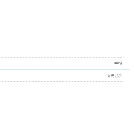
举报
历史记录