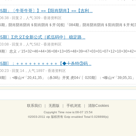
85期」〔牛哥牛哥〕】==【阳肖阴肖】==【吉利 ..
6:38 - 回复:2，人气:309 -
香港资料区
5期」阴肖阴肖阴肖＄阳肖阴肖＄开:0[准] 「084期」阴肖阴肖阴肖＄阳肖阴肖＄开:蛇38 
85期〕Σ忠义Σ全新公式［贰伍码中］ 稳定路 ..
3:08 - 回复:8，人气:582 -
香港资料区
4期〕 忠义 ↙15+32+46+44+36+08+13+05+48+39+47+03+01+07+12+10+30+4
85期〗：＋＋＋＋＋＋＋＋＋＋【◆╋杀特③码 ..
0:23 - 回复:14，人气:1897 -
香港资料区
9期〗：≮泰山≯「20,41,35」（杀3码）开奖 虎04√ 〖020期〗：≮泰山≯「39,05,3
联系我们
|
无图版
|
手机浏览
|
清除Cookies
Copyright Time now is:08-07 15:54
©2003-2011
vip
版权所有 Gzip enabled
Total 0.028898(s)