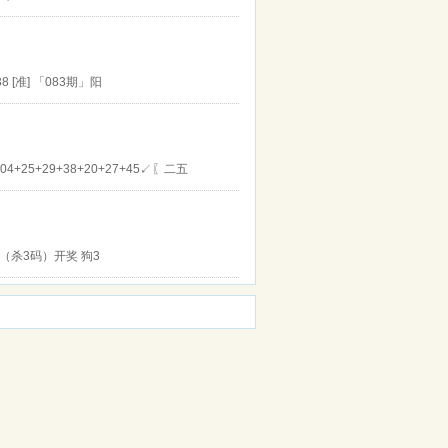
[准] 「083期」阳
2+04+25+29+38+20+27+45↙〖二五
1」（杀3码）开奖 狗3