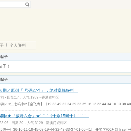
子
个人资料
的帖子
帖子！
的帖子
86期↙原创『 号码27个』，绝对赢钱好料！
前 - 回复:17，人气:1989 -
香港资料区
期↙≮二七码中≯【金飞鹰】《19.33.49.32.24.29.23.35.18.12.22.44.34.10.13.38.40.0
18期>★『威哥六合』★⌒⌒《╋杀15码╋》⌒⌒ ..
3:06 - 回复:20，人气:3129 -
新澳门资料区
码╋〖36-16-11-18-45-08-19-44-32-48-33-37-01-05-41〗 开奖 ??00对对 [/ sell