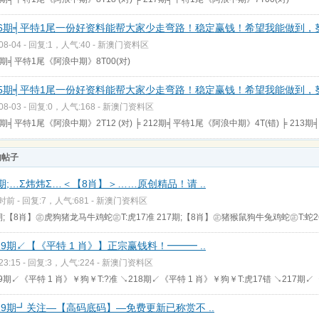
216期╡平特1尾一份好资料能帮大家少走弯路！稳定赢钱！希望我能做到，
-08-04 - 回复:1，人气:40 -
新澳门资料区
16期╡平特1尾《阿浪中期》8T00(对)
215期╡平特1尾一份好资料能帮大家少走弯路！稳定赢钱！希望我能做到，
-08-03 - 回复:0，人气:168 -
新澳门资料区
11期╡平特1尾《阿浪中期》2T12 (对) ╞ 212期╡平特1尾《阿浪中期》4T(错) ╞ 21
的帖子
9期;…Σ炜炜Σ…＜【8肖】＞……原创精品！请 ..
时前 - 回复:7，人气:681 -
新澳门资料区
期;【8肖】㊣虎狗猪龙马牛鸡蛇㊣T:虎17准 217期;【8肖】㊣猪猴鼠狗牛兔鸡蛇㊣T:蛇26
19期↙【《平特 1 肖》】正宗赢钱料！━━━ ..
3:15 - 回复:3，人气:224 -
新澳门资料区
9期↙《平特 1 肖》￥狗￥T:?准 ↘218期↙《平特 1 肖》￥狗￥T:虎17错 ↘217期↙
19期┛关注—【高码底码】—免费更新已称赏不 ..