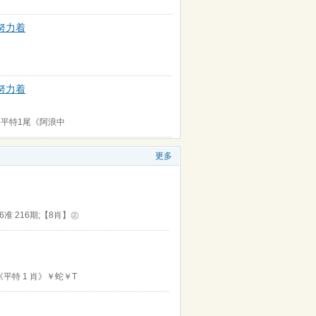
努力着
努力着
3期╡平特1尾《阿浪中
更多
准 216期;【8肖】㊣
《平特 1 肖》￥蛇￥T