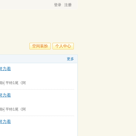
登录
注册
空间装扮
个人中心
更多
努力着
18期╡平特1尾《阿
努力着
18期╡平特1尾《阿
努力着