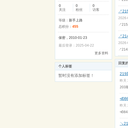
0
0
0
关注
粉丝
访客
↗2
2026
等级：
新手上路
↗215
总积分：
455
↗2
保密，2010-01-23
2026
最后登录：2025-04-22
↗214
更多资料
回复
个人标签
21
暂时没有添加标签！
昨天 2
20
≮0
昨天 2
≮08
↘2