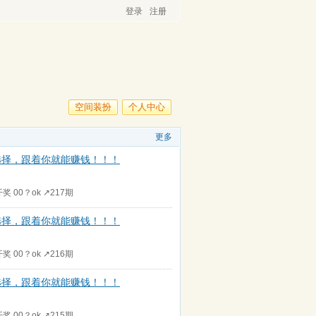
登录
注册
空间装扮
个人中心
更多
们的选择，跟着你就能赚钱！！！
卍开奖 00？ok ↗217期
们的选择，跟着你就能赚钱！！！
卍开奖 00？ok ↗216期
们的选择，跟着你就能赚钱！！！
卍开奖 00？ok ↗215期