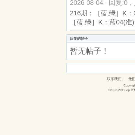
2026-08-04 - 回复:0
216期：［蓝,绿］K：0
［蓝,绿］K：蓝04(准)
回复的帖子
暂无帖子！
联系我们
|
无
Copyrig
©2003-2011
vip
版权