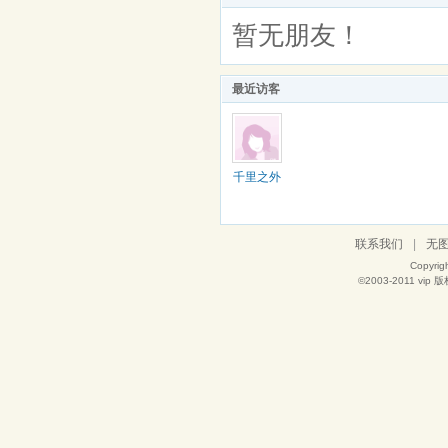
暂无朋友！
最近访客
千里之外
国
联系我们
|
无
Copyrig
©2003-2011
vip
版权