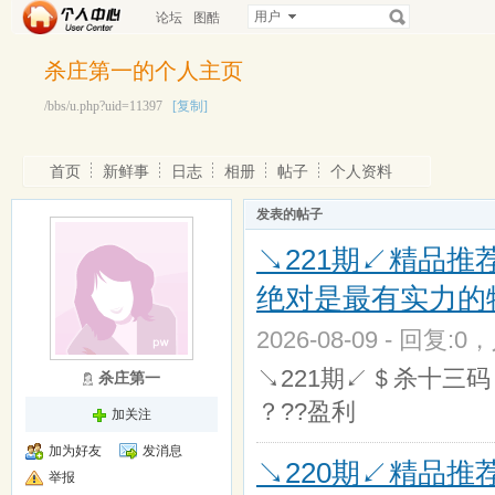
用户
论坛
图酷
杀庄第一的个人主页
/bbs/u.php?uid=11397
[复制]
首页
新鲜事
日志
相册
帖子
个人资料
发表的帖子
↘221期↙精品
绝对是最有实力的
2026-08-09 - 回复:0
↘221期↙＄杀十三码＄↖35 
杀庄第一
？??盈利
加关注
加为好友
发消息
↘220期↙精品
举报