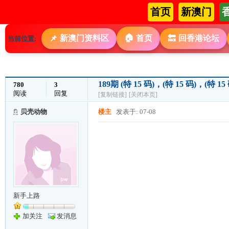
首页
新澳门
🏠
新澳门资料区
首页
回香港论坛
📌
🔙
当前位置:
189期 (特 15 码)，(特 15 码)，
780
3
阅读
回复
[复制链接]
[关闭本页]
贝壳动物
楼主
发表于: 07-08
新手上路
加关注
发消息