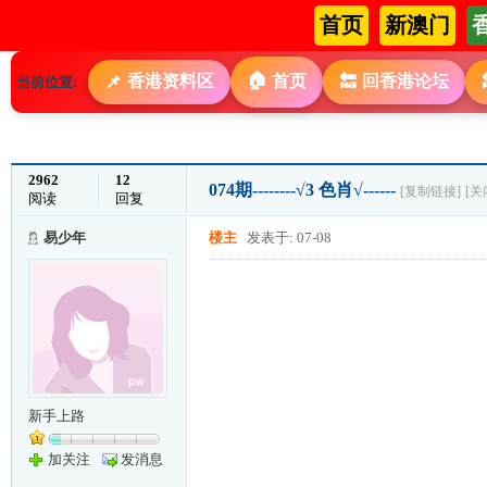
首页
新澳门
🏠
香港资料区
首页
回香港论坛
📌
🔙
当前位置:
2962
12
074期--------√3 色肖√------
[复制链接]
[关
阅读
回复
易少年
楼主
发表于: 07-08
新手上路
加关注
发消息