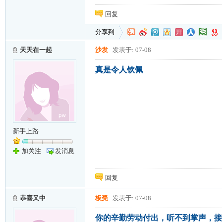
回复
分享到
天天在一起
沙发
发表于: 07-08
真是令人钦佩
新手上路
加关注
发消息
回复
恭喜又中
板凳
发表于: 07-08
你的辛勤劳动付出，听不到掌声，接