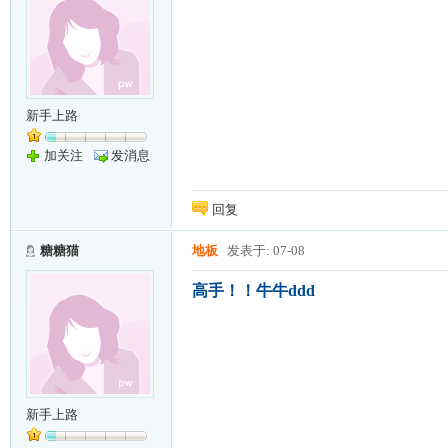
新手上路
加关注
发消息
回复
糖糖猫
地板
发表于: 07-08
高手！！牛牛ddd
新手上路