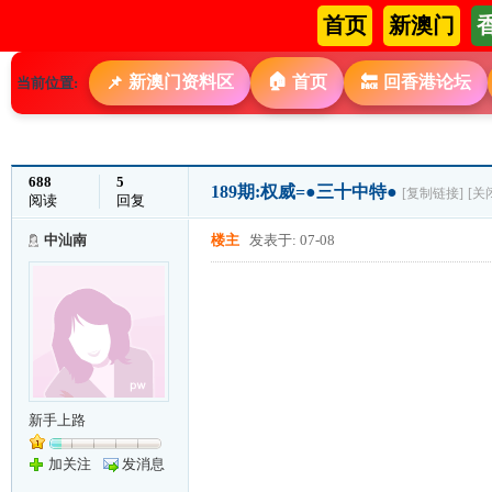
首页
新澳门
🏠
新澳门资料区
首页
回香港论坛
📌
🔙
当前位置:
688
5
189期:权威=●三十中特●
[复制链接]
[关
阅读
回复
中汕南
楼主
发表于: 07-08
新手上路
加关注
发消息