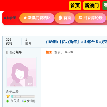
首页
新澳门
🏠
新澳门资料区
首页
回香港论坛
📌
🔙
当前位置:
320
1
(189期)【亿万斯年】∞＄⑧合＄
阅读
回复
亿万斯年
楼主
发表于: 07-08
新手上路
加关注
发消息