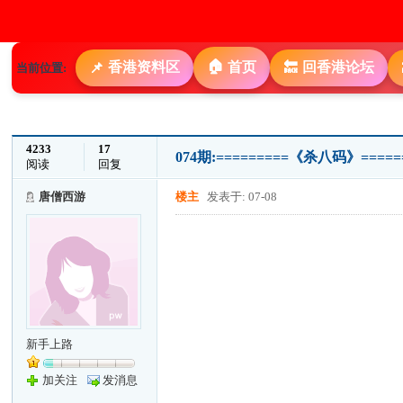
🏠
香港资料区
首页
回香港论坛
📌
🔙
当前位置:
4233
17
074期:=========《杀八码》===
阅读
回复
唐僧西游
楼主
发表于: 07-08
新手上路
加关注
发消息