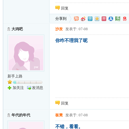
回复
分享到
大鸡吧
沙发
发表于: 07-08
你咋不理我了呢
新手上路
加关注
发消息
回复
年代的年代
板凳
发表于: 07-08
不错，看看。