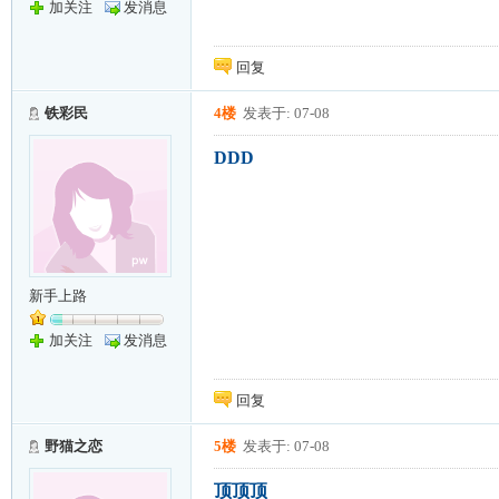
加关注
发消息
回复
铁彩民
4楼
发表于: 07-08
DDD
新手上路
加关注
发消息
回复
野猫之恋
5楼
发表于: 07-08
顶顶顶