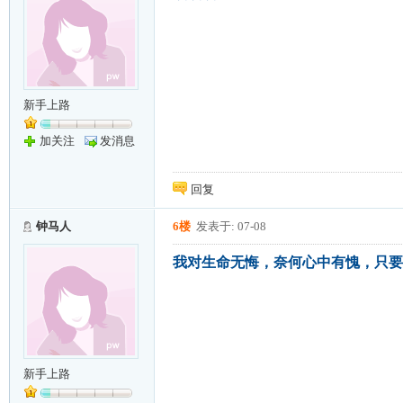
新手上路
加关注
发消息
回复
钟马人
6楼
发表于: 07-08
我对生命无悔，奈何心中有愧，只要
新手上路