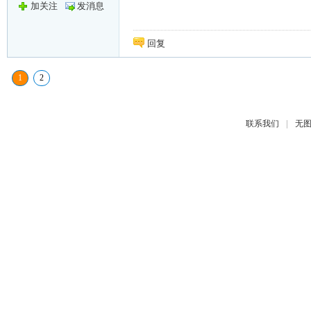
加关注
发消息
回复
1
2
|
联系我们
无