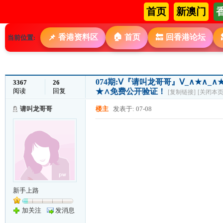
首页
新澳门
🏠
香港资料区
首页
回香港论坛
📌
🔙
当前位置:
074期:Ⅴ『请叫龙哥哥』Ⅴ_∧★∧
3367
26
阅读
回复
★∧免费公开验证！
[复制链接]
[关闭本页
请叫龙哥哥
楼主
发表于: 07-08
新手上路
加关注
发消息