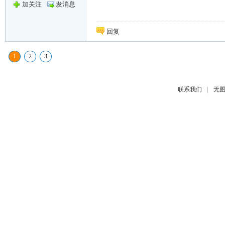
加关注
发消息
回复
1
2
3
|
联系我们
无