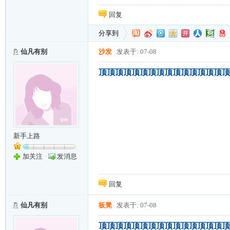
回复
分享到
仙凡有别
沙发
发表于: 07-08
顶顶顶顶顶顶顶顶顶顶顶顶顶顶顶顶
新手上路
加关注
发消息
回复
仙凡有别
板凳
发表于: 07-08
顶顶顶顶顶顶顶顶顶顶顶顶顶顶顶顶