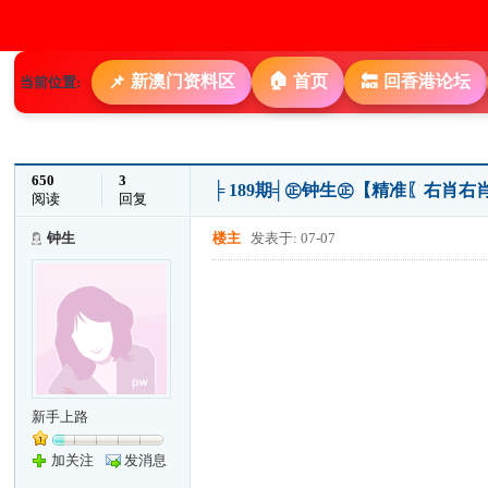
🏠
新澳门资料区
首页
回香港论坛
📌
🔙
当前位置:
650
3
╞ 189期╡㊣钟生㊣【精准〖右肖
阅读
回复
钟生
楼主
发表于: 07-07
新手上路
加关注
发消息