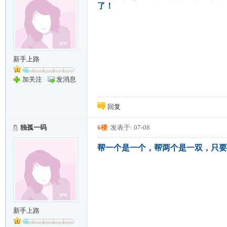
了！
新手上路
加关注
发消息
回复
独孤一码
6楼
发表于: 07-08
帮一个是一个，帮两个是一双，只要
新手上路