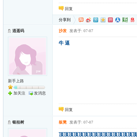
回复
分享到
逍遥码
沙发
发表于: 07-07
牛 逼
新手上路
加关注
发消息
回复
银桂树
板凳
发表于: 07-07
顶顶顶顶顶顶顶顶顶顶顶顶顶顶顶顶