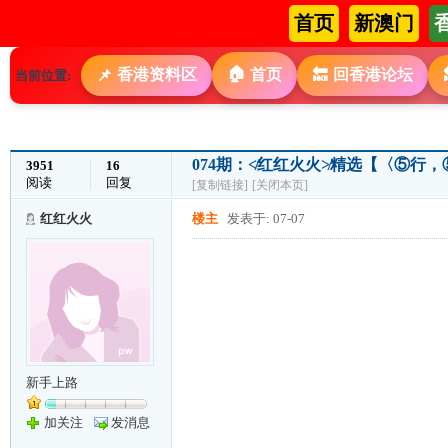
首页
新澳门
🏠
香港资料区
首页
回香港论坛
📌
🔙
当前位置:
074期：≮红红火火≯精选【〈⑤行
3951
16
阅读
回复
[复制链接]
[关闭本页]
红红火火
楼主
发表于: 07-07
新手上路
加关注
发消息