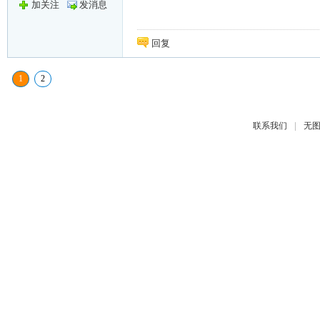
加关注
发消息
回复
1
2
|
联系我们
无