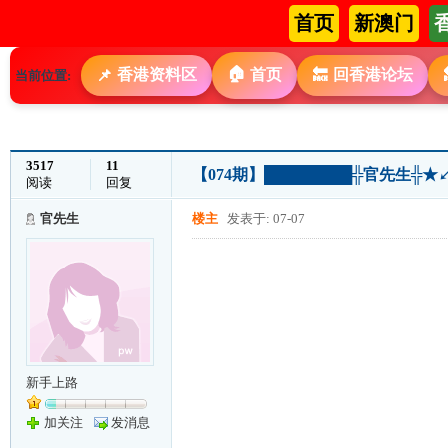
首页
新澳门
🏠
香港资料区
首页
回香港论坛
📌
🔙
当前位置:
3517
11
【074期】████████╬官先生╬★
阅读
回复
官先生
楼主
发表于: 07-07
新手上路
加关注
发消息