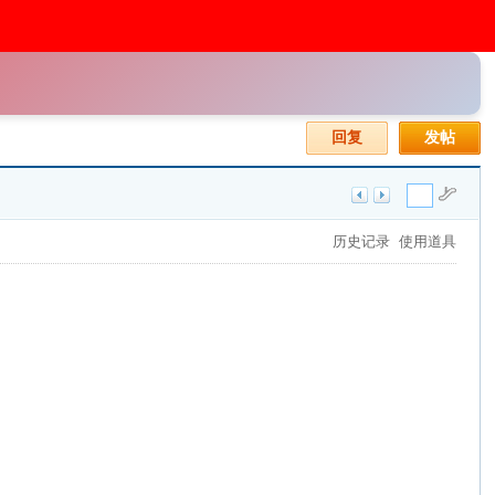
回复
发帖
历史记录
使用道具