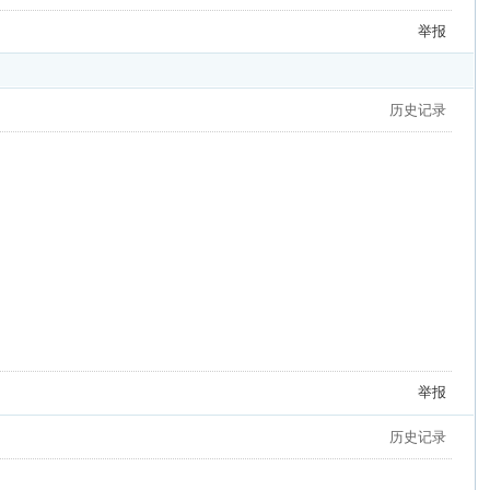
举报
历史记录
举报
历史记录